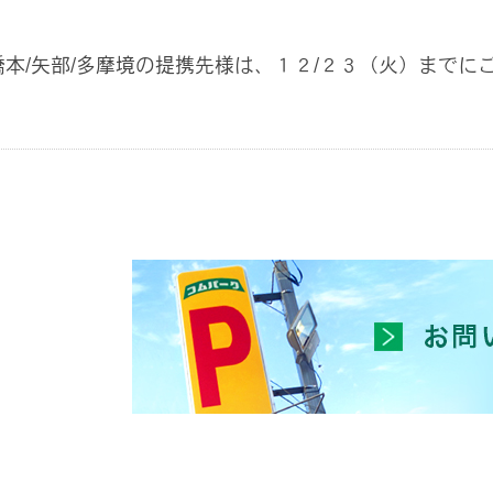
橋本/矢部/多摩境の提携先様は、１２/２３（火）までに