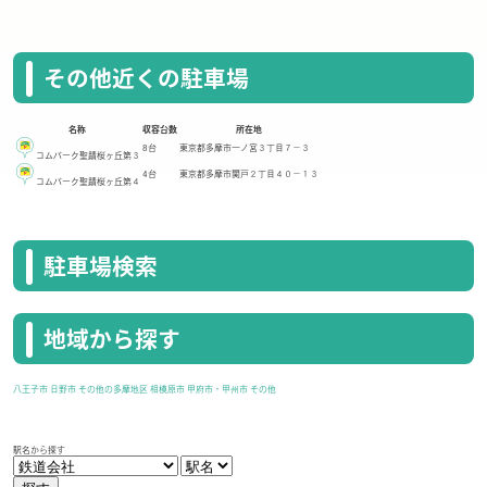
その他近くの駐車場
名称
収容台数
所在地
8台
東京都多摩市一ノ宮３丁目７－３
コムパーク聖蹟桜ヶ丘第３
4台
東京都多摩市関戸２丁目４０－１３
コムパーク聖蹟桜ヶ丘第４
駐車場検索
地域から探す
八王子市
日野市
その他の多摩地区
相模原市
甲府市・甲州市
その他
駅名から探す