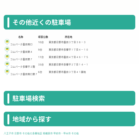
その他近くの駐車場
名称
収容台数
所在地
10台
東京都日野市豊田３丁目３８－３
コムパーク豊田南口
9台
東京都日野市多摩平１丁目４－１０
コムパーク豊田第４
17台
東京都日野市豊田４丁目４６－７５
コムパーク豊田第７
33台
東京都日野市多摩平２丁目１４－１
コムパーク多摩平２階
6台
東京都日野市豊田３丁目４１隣地
コムパーク豊田南口第７
駐車場検索
地域から探す
八王子市
日野市
その他の多摩地区
相模原市
甲府市・甲州市
その他