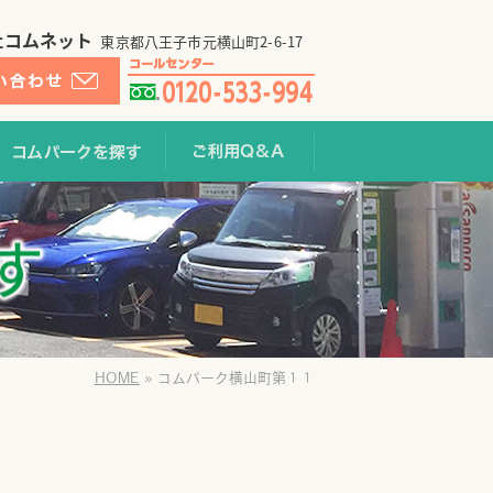
社コムネット
東京都八王子市元横山町2-6-17
提携利用する
コムパークを探す
ご利用Q&A
HOME
»
コムパーク横山町第１１