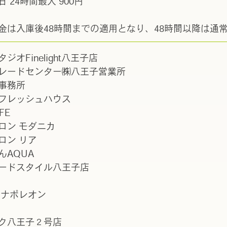
 24時間最大 900円
金は入庫後48時間までの適用となり、48時間以降は通
ジオFinelight八王子店
レードセンター㈱八王子営業所
事務所
フレッシュハウス
FE
ロン モダニカ
ロン リア
んAQUA
ードスタイル八王子店
 ナポレオン
ク八王子２号店