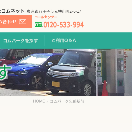
社コムネット
東京都八王子市元横山町2-6-17
提携利用する
コムパークを探す
ご利用Q&A
HOME
»
コムパーク矢部駅前