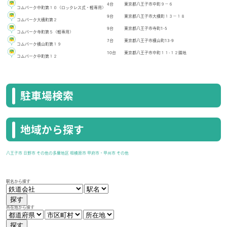
4台
東京都八王子市中町９－６
コムパーク中町第１０（ロックレス式・軽専用）
9台
東京都八王子市大横町１３－１８
コムパーク大横町第２
9台
東京都八王子市寺町1-5
コムパーク寺町第５（軽専用）
7台
東京都八王子市横山町13-9
コムパーク横山町第１９
10台
東京都八王子市中町１１-１２隣地
コムパーク中町第１２
駐車場検索
地域から探す
八王子市
日野市
その他の多摩地区
相模原市
甲府市・甲州市
その他
駅名から探す
探す
所在地から探す
探す