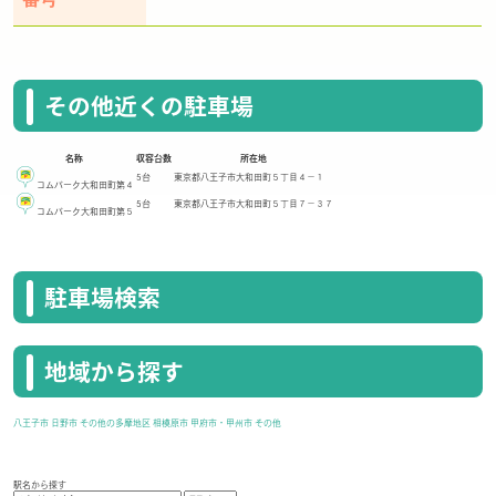
番号
その他近くの駐車場
名称
収容台数
所在地
5台
東京都八王子市大和田町５丁目４－１
コムパーク大和田町第４
5台
東京都八王子市大和田町５丁目７－３７
コムパーク大和田町第５
駐車場検索
地域から探す
八王子市
日野市
その他の多摩地区
相模原市
甲府市・甲州市
その他
駅名から探す